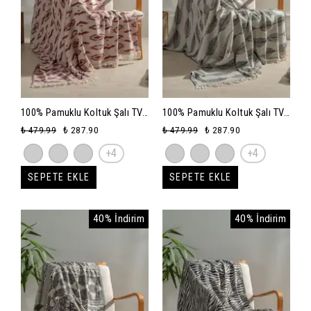
100% Pamuklu Koltuk Şalı TV
100% Pamuklu Koltuk Şalı TV
Battaniyesi,130x170 cm
Battaniyesi,130x170 cm
₺ 479.99
₺ 287.90
₺ 479.99
₺ 287.90
Yüksek Kaliteli Pamuklu
Yüksek Kaliteli Pamuklu
+4
+4
Kumaş - bordo-reflaction
Kumaş - siyah-leafy
SEPETE EKLE
SEPETE EKLE
40% İndirim
40% İndirim