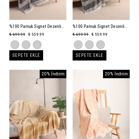
%100 Pamuk Signet Desenli
%100 Pamuk Signet Desenli
Çok Amaçlı Koltuk Örtüsü
Çok Amaçlı Koltuk Örtüsü
₺ 699.99
₺ 559.99
₺ 699.99
₺ 559.99
130x170 cm - midnight plum
130x170 cm - siyah
SEPETE EKLE
SEPETE EKLE
20% İndirim
20% İndirim