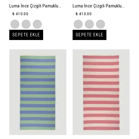
Luma İnce Çizgili Pamuklu
Luma İnce Çizgili Pamuklu
Peştemal 80X165 - lacivert
Peştemal 80X165 - yeşil
₺ 410.00
₺ 410.00
SEPETE EKLE
SEPETE EKLE