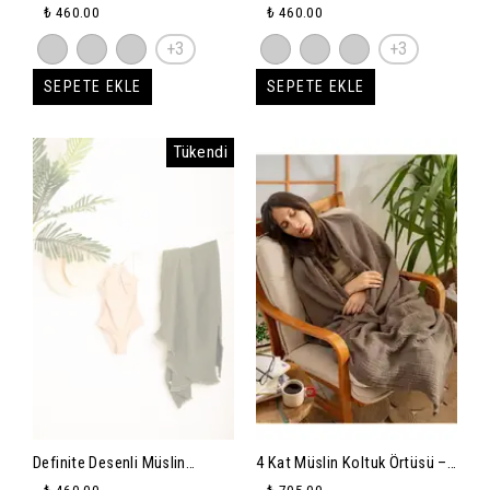
Peştemal 80x160cm - bej
Peştemal 80x160cm - antrasit
₺ 460.00
₺ 460.00
+3
+3
SEPETE EKLE
SEPETE EKLE
Tükendi
Definite Desenli Müslin
4 Kat Müslin Koltuk Örtüsü –
Peştemal 80x160cm - haki
Ultra Yumuşak ve Doğal
₺ 460.00
₺ 705.00