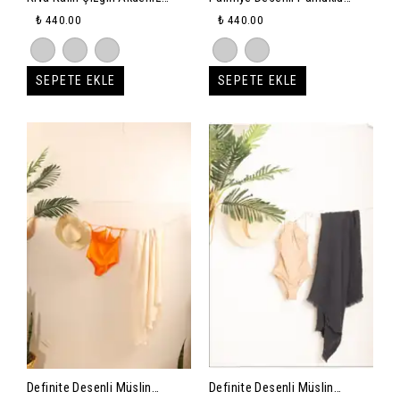
Esintili Lüks Pamuklu
Peştemal 90x150 - gri
₺ 440.00
₺ 440.00
Peştemal 80X165 - sarı-
turkuaz
SEPETE EKLE
SEPETE EKLE
Definite Desenli Müslin
Definite Desenli Müslin