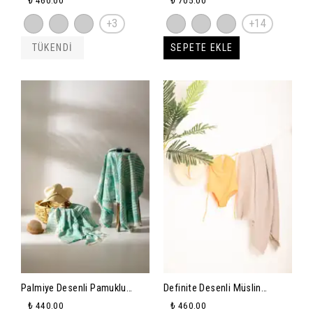
Dokulu Koltuk & Omuz Şalı
+3
+14
(130x170 cm)
TÜKENDİ
SEPETE EKLE
Palmiye Desenli Pamuklu
Definite Desenli Müslin
Peştemal 90x150 - turkuaz
Peştemal 80x160cm - gri
₺ 440.00
₺ 460.00