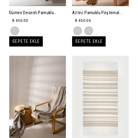
Dümen Desenli Pamuklu
Aztec Pamuklu Peştemal
Peştemal 90x150xm
90x150cm - turuncu
₺ 450.00
₺ 450.00
SEPETE EKLE
SEPETE EKLE