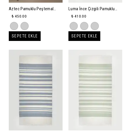
Aztec Pamuklu Peştemal
Luma İnce Çizgili Pamuklu
90x150cm - antrasit
Peştemal 80X165 - bej
₺ 450.00
₺ 410.00
SEPETE EKLE
SEPETE EKLE