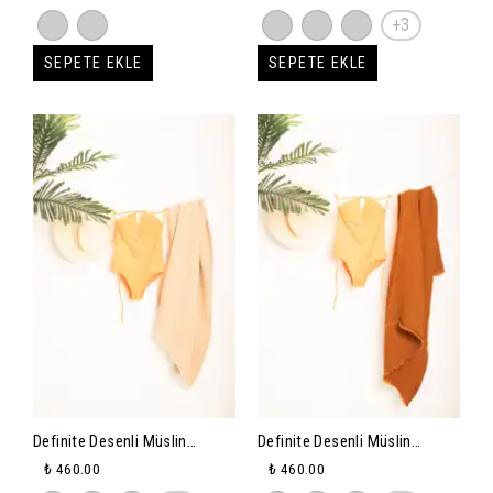
+3
SEPETE EKLE
SEPETE EKLE
Definite Desenli Müslin
Definite Desenli Müslin
Peştemal 80x160cm - krem
Peştemal 80x160cm - camel
₺ 460.00
₺ 460.00