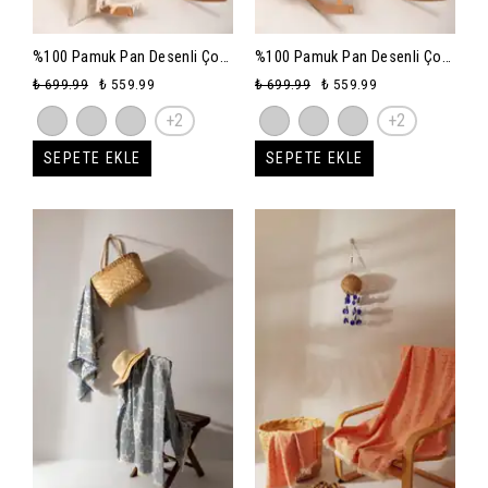
%100 Pamuk Pan Desenli Çok
%100 Pamuk Pan Desenli Çok
Amaçlı Koltuk Şalı 130 x 170
Amaçlı Koltuk Şalı 130 x 170
₺ 699.99
₺ 559.99
₺ 699.99
₺ 559.99
(Kırlentsiz) - altın sarısı
(Kırlentsiz) - siyah
+2
+2
SEPETE EKLE
SEPETE EKLE