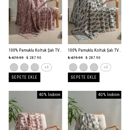
100% Pamuklu Koltuk Şalı TV
100% Pamuklu Koltuk Şalı TV
Battaniyesi,130x170 cm
Battaniyesi,130x170 cm
₺ 479.99
₺ 287.90
₺ 479.99
₺ 287.90
Yüksek Kaliteli Pamuklu
Yüksek Kaliteli Pamuklu
+4
+4
Kumaş - bordo-zebra
Kumaş - siyah-reflaction
SEPETE EKLE
SEPETE EKLE
40% İndirim
40% İndirim