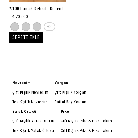
%100 Pamuk Definite Desenli
Çok Amaçlı Koltuk Şalı 130 X
₺ 705.00
170 (KIRLENTSİZ) - camel
+3
SEPETE EKLE
Nevresim
Yorgan
Çift Kişilik Nevresim
Çift Kişilik Yorgan
Tek Kişilik Nevresim
Battal Boy Yorgan
Yatak Örtüsü
Pike
Çift Kişilik Yatak Örtüsü
Çift Kişilik Pike & Pike Takımı
Tek Kişilik Yatak Örtüsü
Çift Kişilik Pike & Pike Takımı