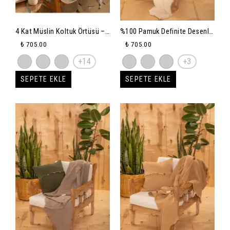
4 Kat Müslin Koltuk Örtüsü –
%100 Pamuk Definite Desenli
Ultra Yumuşak ve Doğal
Çok Amaçlı Koltuk Şalı 130 X
₺ 705.00
₺ 705.00
Dokulu Koltuk & Omuz Şalı
170 (KIRLENTSİZ) - krem
+14
+3
(130x170 cm)
SEPETE EKLE
SEPETE EKLE