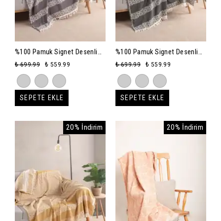
%100 Pamuk Signet Desenli
%100 Pamuk Signet Desenli
Çok Amaçlı Koltuk Örtüsü
Çok Amaçlı Koltuk Örtüsü
₺ 699.99
₺ 559.99
₺ 699.99
₺ 559.99
130x170 cm - midnight plum
130x170 cm - siyah
SEPETE EKLE
SEPETE EKLE
20% İndirim
20% İndirim