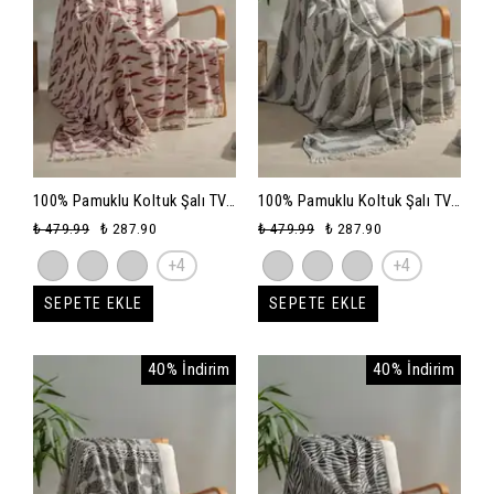
100% Pamuklu Koltuk Şalı TV
100% Pamuklu Koltuk Şalı TV
Battaniyesi,130x170 cm
Battaniyesi,130x170 cm
₺ 479.99
₺ 287.90
₺ 479.99
₺ 287.90
Yüksek Kaliteli Pamuklu
Yüksek Kaliteli Pamuklu
+4
+4
Kumaş - bordo-reflaction
Kumaş - siyah-leafy
SEPETE EKLE
SEPETE EKLE
40% İndirim
40% İndirim