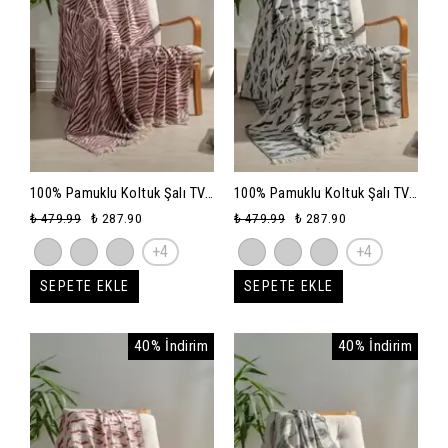
100% Pamuklu Koltuk Şalı TV
100% Pamuklu Koltuk Şalı TV
Battaniyesi,130x170 cm
Battaniyesi,130x170 cm
₺ 479.99
₺ 287.90
₺ 479.99
₺ 287.90
Yüksek Kaliteli Pamuklu
Yüksek Kaliteli Pamuklu
+4
+4
Kumaş - bordo-zebra
Kumaş - siyah-reflaction
SEPETE EKLE
SEPETE EKLE
40% İndirim
40% İndirim