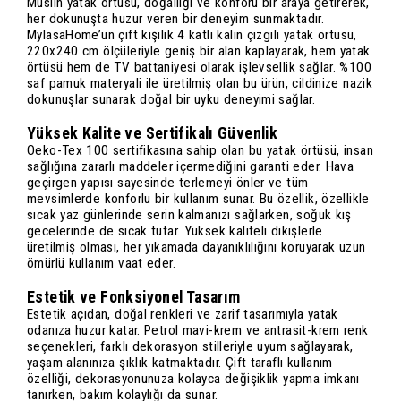
Müslin yatak örtüsü, doğallığı ve konforu bir araya getirerek,
her dokunuşta huzur veren bir deneyim sunmaktadır.
MylasaHome’un çift kişilik 4 katlı kalın çizgili yatak örtüsü,
220x240 cm ölçüleriyle geniş bir alan kaplayarak, hem yatak
örtüsü hem de TV battaniyesi olarak işlevsellik sağlar. %100
saf pamuk materyali ile üretilmiş olan bu ürün, cildinize nazik
dokunuşlar sunarak doğal bir uyku deneyimi sağlar.
Yüksek Kalite ve Sertifikalı Güvenlik
Oeko-Tex 100 sertifikasına sahip olan bu yatak örtüsü, insan
sağlığına zararlı maddeler içermediğini garanti eder. Hava
geçirgen yapısı sayesinde terlemeyi önler ve tüm
mevsimlerde konforlu bir kullanım sunar. Bu özellik, özellikle
sıcak yaz günlerinde serin kalmanızı sağlarken, soğuk kış
gecelerinde de sıcak tutar. Yüksek kaliteli dikişlerle
üretilmiş olması, her yıkamada dayanıklılığını koruyarak uzun
ömürlü kullanım vaat eder.
Estetik ve Fonksiyonel Tasarım
Estetik açıdan, doğal renkleri ve zarif tasarımıyla yatak
odanıza huzur katar. Petrol mavi-krem ve antrasit-krem renk
seçenekleri, farklı dekorasyon stilleriyle uyum sağlayarak,
yaşam alanınıza şıklık katmaktadır. Çift taraflı kullanım
özelliği, dekorasyonunuza kolayca değişiklik yapma imkanı
tanırken, bakım kolaylığı da sunar.