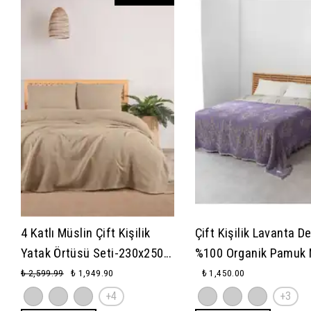
4 Katlı Müslin Çift Kişilik
Çift Kişilik Lavanta D
Yatak Örtüsü Seti-230x250
%100 Organik Pamuk 
Cm,yazlık Pike & Yastık Kılıfı
Yatak Örtüsü
₺ 2,599.99
₺ 1,949.90
₺ 1,450.00
(3 PARÇA)-bej
+4
+3