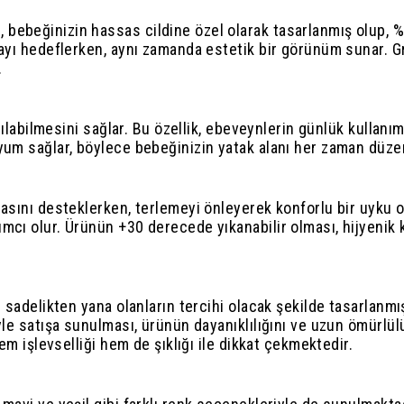
bebeğinizin hassas cildine özel olarak tasarlanmış olup, %
mayı hedeflerken, aynı zamanda estetik bir görünüm sunar. G
.
rılabilmesini sağlar. Bu özellik, ebeveynlerin günlük kullanım
um sağlar, böylece bebeğinizin yatak alanı her zaman düzenl
asını desteklerken, terlemeyi önleyerek konforlu bir uyku or
mcı olur. Ürünün +30 derecede yıkanabilir olması, hijyenik 
e sadelikten yana olanların tercihi olacak şekilde tasarlanmı
yle satışa sunulması, ürünün dayanıklılığını ve uzun ömürlü
em işlevselliği hem de şıklığı ile dikkat çekmektedir.