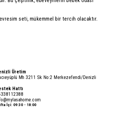
ır. Bu çeşitlilik, ebeveynlerin bebek odası
vresim seti, mükemmel bir tercih olacaktır.
enizli Üretim
acıeyüplü Mh 3211 Sk No:2 Merkezefendi/Denizli
estek Hattı
5338112388
nfo@mylasahome.com
fta İçi: 09:30 - 18:00