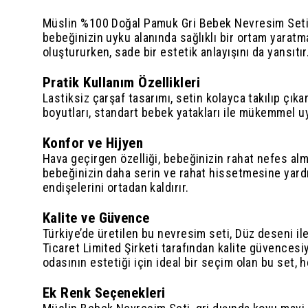
Müslin %100 Doğal Pamuk Gri Bebek Nevresim Seti, 
bebeğinizin uyku alanında sağlıklı bir ortam yarat
oluştururken, sade bir estetik anlayışını da yansıtır
Pratik Kullanım Özellikleri
Lastiksiz çarşaf tasarımı, setin kolayca takılıp çıka
boyutları, standart bebek yatakları ile mükemmel uy
Konfor ve Hijyen
Hava geçirgen özelliği, bebeğinizin rahat nefes alm
bebeğinizin daha serin ve rahat hissetmesine yardı
endişelerini ortadan kaldırır.
Kalite ve Güvence
Türkiye’de üretilen bu nevresim seti, Düz deseni il
Ticaret Limited Şirketi tarafından kalite güvencesi
odasının estetiği için ideal bir seçim olan bu set, h
Ek Renk Seçenekleri