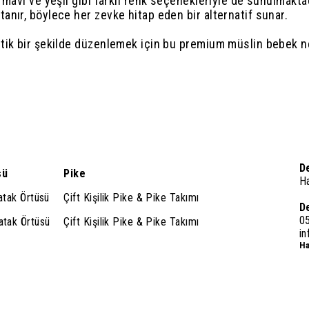
mavi ve yeşil gibi farklı renk seçenekleriyle de sunulmaktad
nır, böylece her zevke hitap eden bir alternatif sunar.
tik bir şekilde düzenlemek için bu premium müslin bebek ne
D
sü
Pike
H
Yatak Örtüsü
Çift Kişilik Pike & Pike Takımı
D
0
Yatak Örtüsü
Çift Kişilik Pike & Pike Takımı
i
Ha