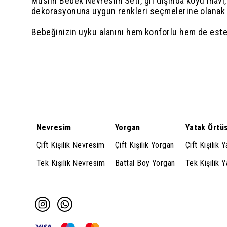
Müslin Bebek Nevresim Seti, gri dışında koyu mavi, 
dekorasyonuna uygun renkleri seçmelerine olanak ta
Bebeğinizin uyku alanını hem konforlu hem de este
Nevresim
Yorgan
Yatak Örtü
Çift Kişilik Nevresim
Çift Kişilik Yorgan
Çift Kişilik 
Tek Kişilik Nevresim
Battal Boy Yorgan
Tek Kişilik 