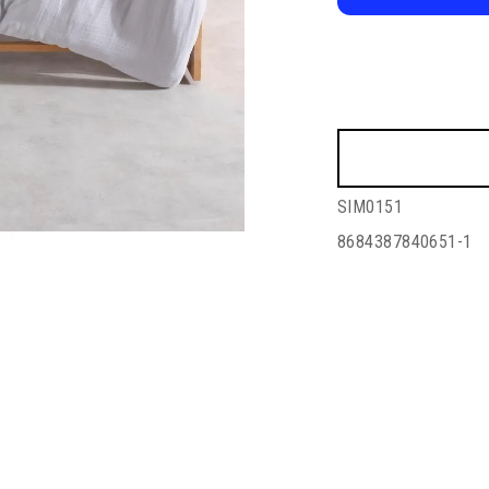
SIM0151
8684387840651-1