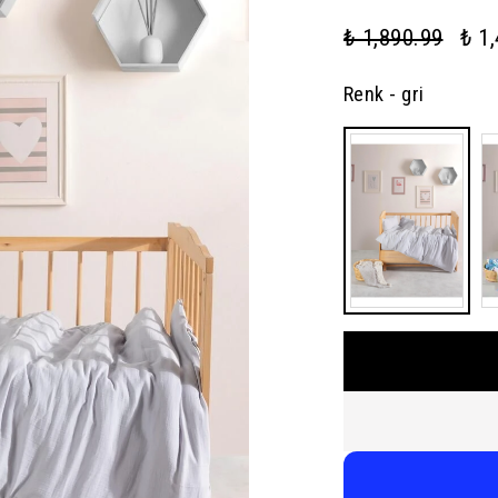
₺ 1,890.99
₺ 1
Renk
- gri