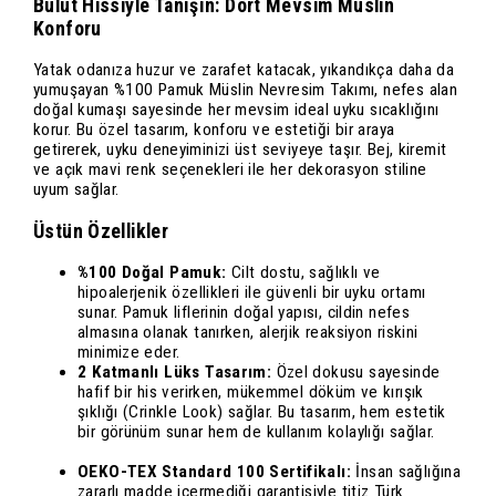
Bulut Hissiyle Tanışın: Dört Mevsim Müslin
Konforu
Yatak odanıza huzur ve zarafet katacak, yıkandıkça daha da
yumuşayan %100 Pamuk Müslin Nevresim Takımı, nefes alan
doğal kumaşı sayesinde her mevsim ideal uyku sıcaklığını
korur. Bu özel tasarım, konforu ve estetiği bir araya
getirerek, uyku deneyiminizi üst seviyeye taşır. Bej, kiremit
ve açık mavi renk seçenekleri ile her dekorasyon stiline
uyum sağlar.
Üstün Özellikler
%100 Doğal Pamuk:
Cilt dostu, sağlıklı ve
hipoalerjenik özellikleri ile güvenli bir uyku ortamı
sunar. Pamuk liflerinin doğal yapısı, cildin nefes
almasına olanak tanırken, alerjik reaksiyon riskini
minimize eder.
2 Katmanlı Lüks Tasarım:
Özel dokusu sayesinde
hafif bir his verirken, mükemmel döküm ve kırışık
şıklığı (Crinkle Look) sağlar. Bu tasarım, hem estetik
bir görünüm sunar hem de kullanım kolaylığı sağlar.
OEKO-TEX Standard 100 Sertifikalı:
İnsan sağlığına
zararlı madde içermediği garantisiyle titiz Türk