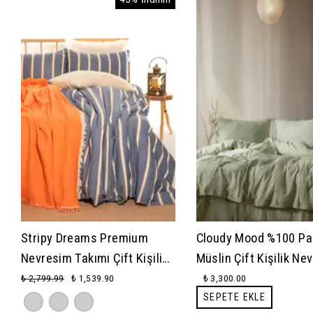
Stripy Dreams Premium
Cloudy Mood %100 P
Nevresim Takımı Çift Kişilik |
Müslin Çift Kişilik Ne
Nevresim,4 Adet Yastık
Takımı Seti | Nevresi
₺ 2,799.99
₺ 1,539.90
₺ 3,300.00
Kılıfı,düz Çarşaflı |
Çarşaf + Yastık Kılıfı 
SEPETE EKLE