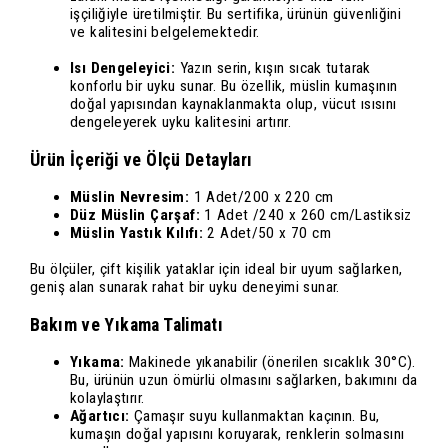
işçiliğiyle üretilmiştir. Bu sertifika, ürünün güvenliğini
ve kalitesini belgelemektedir.
Isı Dengeleyici:
Yazın serin, kışın sıcak tutarak
konforlu bir uyku sunar. Bu özellik, müslin kumaşının
doğal yapısından kaynaklanmakta olup, vücut ısısını
dengeleyerek uyku kalitesini artırır.
Ürün İçeriği ve Ölçü Detayları
Müslin Nevresim:
1 Adet/200 x 220 cm
Düz Müslin Çarşaf:
1 Adet /240 x 260 cm/Lastiksiz
Müslin Yastık Kılıfı:
2 Adet/50 x 70 cm
Bu ölçüler, çift kişilik yataklar için ideal bir uyum sağlarken,
geniş alan sunarak rahat bir uyku deneyimi sunar.
Bakım ve Yıkama Talimatı
Yıkama:
Makinede yıkanabilir (önerilen sıcaklık 30°C).
Bu, ürünün uzun ömürlü olmasını sağlarken, bakımını da
kolaylaştırır.
Ağartıcı:
Çamaşır suyu kullanmaktan kaçının. Bu,
kumaşın doğal yapısını koruyarak, renklerin solmasını