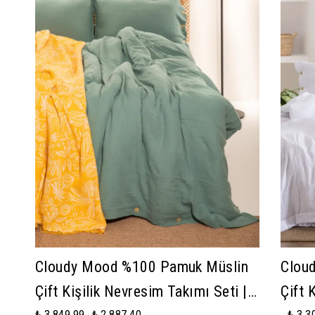
Cloudy Mood %100 Pamuk Müslin
Clou
Çift Kişilik Nevresim Takımı Seti |
Çift 
₺ 3,849.99
₺ 2,887.40
₺ 3,3