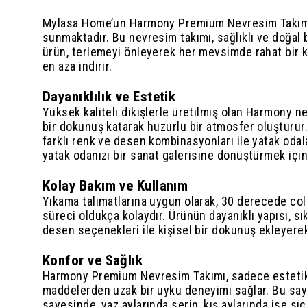
Mylasa Home’un Harmony Premium Nevresim Takımı, ç
sunmaktadır. Bu nevresim takımı, sağlıklı ve doğal 
ürün, terlemeyi önleyerek her mevsimde rahat bir kul
en aza indirir.
Dayanıklılık ve Estetik
Yüksek kaliteli dikişlerle üretilmiş olan Harmony n
bir dokunuş katarak huzurlu bir atmosfer oluşturur. 
farklı renk ve desen kombinasyonları ile yatak odala
yatak odanızı bir sanat galerisine dönüştürmek için 
Kolay Bakım ve Kullanım
Yıkama talimatlarına uygun olarak, 30 derecede co
süreci oldukça kolaydır. Ürünün dayanıklı yapısı, sı
desen seçenekleri ile kişisel bir dokunuş ekleyerek,
Konfor ve Sağlık
Harmony Premium Nevresim Takımı, sadece estetik d
maddelerden uzak bir uyku deneyimi sağlar. Bu sayed
sayesinde, yaz aylarında serin, kış aylarında ise sıc