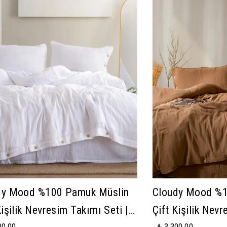
dy Mood %100 Pamuk Müslin
Cloudy Mood %1
Kişilik Nevresim Takımı Seti |
Çift Kişilik Nevr
00.00
₺ 3,300.00