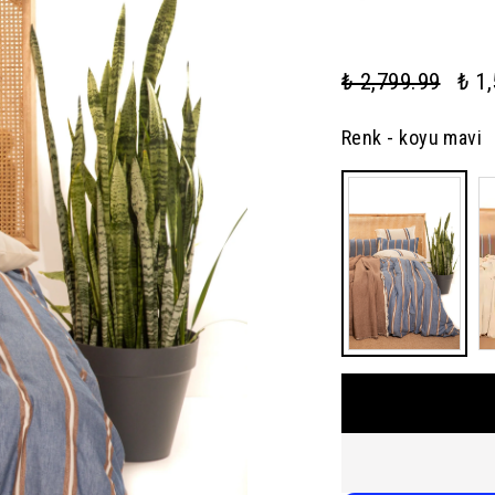
₺ 2,799.99
₺ 1
Renk
- koyu mavi