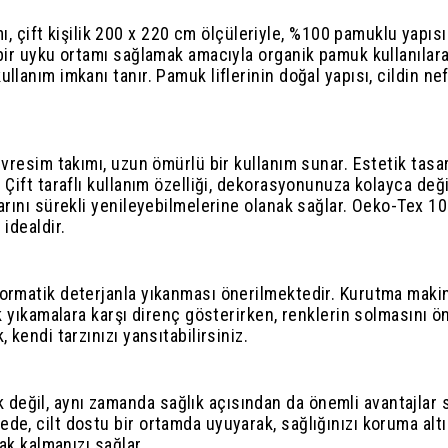
ift kişilik 200 x 220 cm ölçüleriyle, %100 pamuklu yapısı
bir uyku ortamı sağlamak amacıyla organik pamuk kullanılara
lanım imkanı tanır. Pamuk liflerinin doğal yapısı, cildin nef
evresim takımı, uzun ömürlü bir kullanım sunar. Estetik tasa
Çift taraflı kullanım özelliği, dekorasyonunuza kolayca değişi
rını sürekli yenileyebilmelerine olanak sağlar. Oeko-Tex 100 
idealdir.
lormatik deterjanla yıkanması önerilmektedir. Kurutma mak
k yıkamalara karşı direnç gösterirken, renklerin solmasını ön
 kendi tarzınızı yansıtabilirsiniz.
eğil, aynı zamanda sağlık açısından da önemli avantajlar 
e, cilt dostu bir ortamda uyuyarak, sağlığınızı koruma altın
ak kalmanızı sağlar.