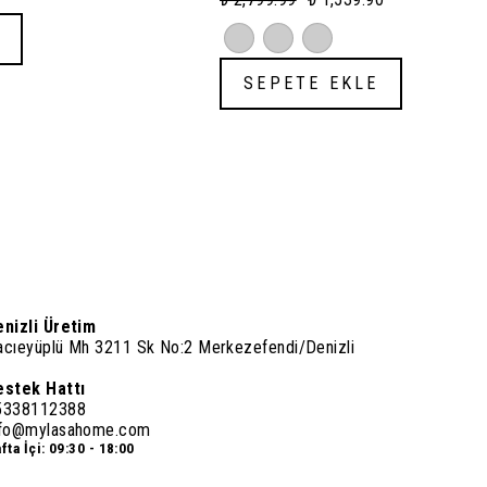
f + Yastık Kılıfı -
Adet Yastık Kılıfı,düz Çarşaf
SEPETE EKLE
enizli Üretim
acıeyüplü Mh 3211 Sk No:2 Merkezefendi/Denizli
estek Hattı
5338112388
nfo@mylasahome.com
fta İçi: 09:30 - 18:00