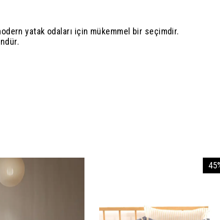
modern yatak odaları için mükemmel bir seçimdir.
ündür.
45%