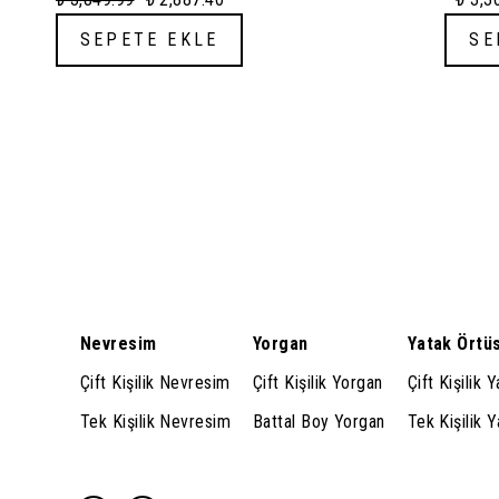
Nevresim + Çarşaf + Yastık Kılıfı -
Nevre
ÇELİK DENİZ MAVİSİ
BEY
SEPETE EKLE
SE
Nevresim
Yorgan
Yatak Örtü
Çift Kişilik Nevresim
Çift Kişilik Yorgan
Çift Kişilik 
Tek Kişilik Nevresim
Battal Boy Yorgan
Tek Kişilik 