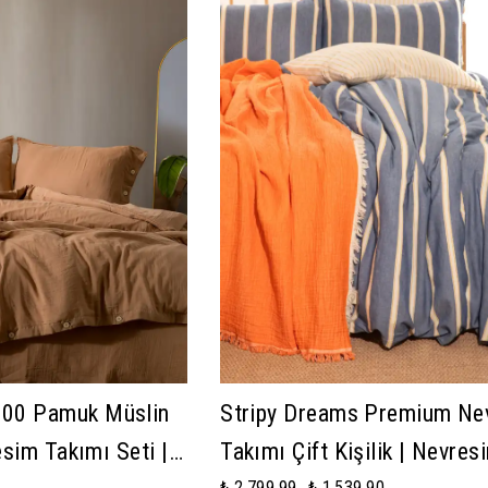
00 Pamuk Müslin
Stripy Dreams Premium Ne
esim Takımı Seti |
Takımı Çift Kişilik | Nevres
₺ 2,799.99
₺ 1,539.90