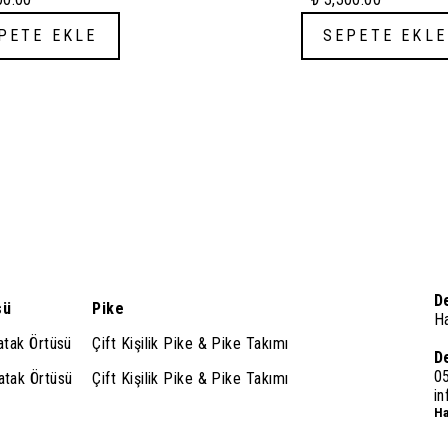
sim + Çarşaf + Yastık Kılıfı -
Nevresim + Çarşa
AZ
CAMEL
PETE EKLE
SEPETE EKLE
D
sü
Pike
H
Yatak Örtüsü
Çift Kişilik Pike & Pike Takımı
D
0
Yatak Örtüsü
Çift Kişilik Pike & Pike Takımı
i
Ha