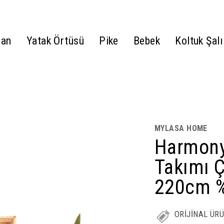
gan
Yatak Örtüsü
Pike
Bebek
Koltuk Şalı
MYLASA HOME
Harmony
Takımı Ç
220cm 
ORİJİNAL ÜR