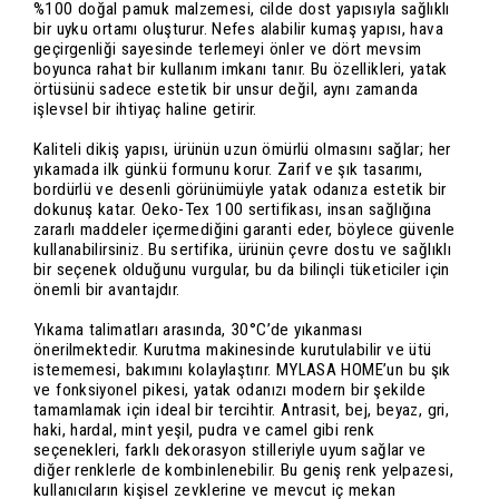
%100 doğal pamuk malzemesi, cilde dost yapısıyla sağlıklı
bir uyku ortamı oluşturur. Nefes alabilir kumaş yapısı, hava
geçirgenliği sayesinde terlemeyi önler ve dört mevsim
boyunca rahat bir kullanım imkanı tanır. Bu özellikleri, yatak
örtüsünü sadece estetik bir unsur değil, aynı zamanda
işlevsel bir ihtiyaç haline getirir.
Kaliteli dikiş yapısı, ürünün uzun ömürlü olmasını sağlar; her
yıkamada ilk günkü formunu korur. Zarif ve şık tasarımı,
bordürlü ve desenli görünümüyle yatak odanıza estetik bir
dokunuş katar. Oeko-Tex 100 sertifikası, insan sağlığına
zararlı maddeler içermediğini garanti eder, böylece güvenle
kullanabilirsiniz. Bu sertifika, ürünün çevre dostu ve sağlıklı
bir seçenek olduğunu vurgular, bu da bilinçli tüketiciler için
önemli bir avantajdır.
Yıkama talimatları arasında, 30°C’de yıkanması
önerilmektedir. Kurutma makinesinde kurutulabilir ve ütü
istememesi, bakımını kolaylaştırır. MYLASA HOME’un bu şık
ve fonksiyonel pikesi, yatak odanızı modern bir şekilde
tamamlamak için ideal bir tercihtir. Antrasit, bej, beyaz, gri,
haki, hardal, mint yeşil, pudra ve camel gibi renk
seçenekleri, farklı dekorasyon stilleriyle uyum sağlar ve
diğer renklerle de kombinlenebilir. Bu geniş renk yelpazesi,
kullanıcıların kişisel zevklerine ve mevcut iç mekan