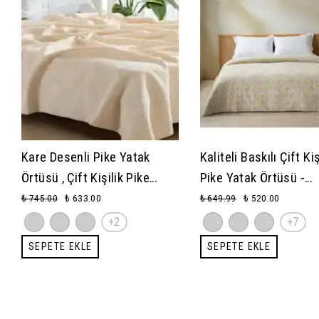
Kare Desenli Pike Yatak
Kaliteli Baskılı Çift Kiş
Örtüsü , Çift Kişilik Pike
Pike Yatak Örtüsü -
200x230 cm, 100% Pamuk,
Pamuk,Yazlık pikeler
₺ 745.00
₺ 633.00
₺ 649.99
₺ 520.00
Hafif 4 Mevsim Kullanım
200x240 cm
+2
+7
SEPETE EKLE
SEPETE EKLE