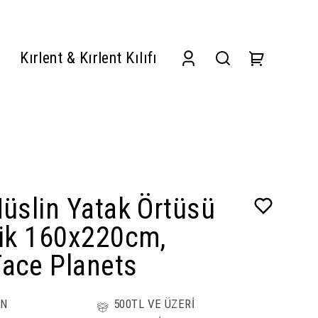
Kırlent & Kırlent Kılıfı
Müslin Yatak Örtüsü
lik 160x220cm,
Face Planets
ÜN
500TL VE ÜZERİ