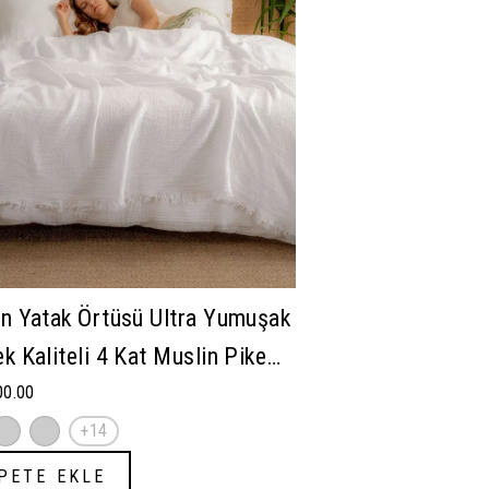
n Yatak Örtüsü Ultra Yumuşak
k Kaliteli 4 Kat Muslin Pike
Kişilik (180x240 cm)
00.00
+14
PETE EKLE