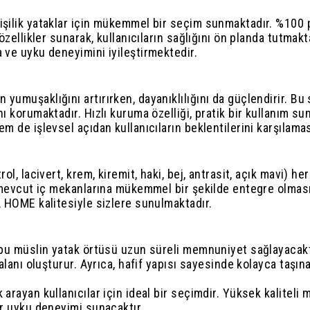
işilik yataklar için mükemmel bir seçim sunmaktadır. %100 p
özellikler sunarak, kullanıcıların sağlığını ön planda tutmak
 ve uyku deneyimini iyileştirmektedir.
yumuşaklığını artırırken, dayanıklılığını da güçlendirir. Bu
nı korumaktadır. Hızlı kuruma özelliği, pratik bir kullanım s
m de işlevsel açıdan kullanıcıların beklentilerini karşılamas
ol, lacivert, krem, kiremit, haki, bej, antrasit, açık mavi) h
ve mevcut iç mekanlarına mükemmel bir şekilde entegre olması
A HOME kalitesiyle sizlere sunulmaktadır.
 bu müslin yatak örtüsü uzun süreli memnuniyet sağlayacaktır
lanı oluşturur. Ayrıca, hafif yapısı sayesinde kolayca taşınabil
arayan kullanıcılar için ideal bir seçimdir. Yüksek kaliteli m
ir uyku deneyimi sunacaktır.