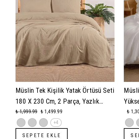
Müslin Tek Kişilik Yatak Örtüsü Seti
Müsli
180 X 230 Cm, 2 Parça, Yazlık
Yükse
Yastık Kılıfı Ve Pike Takımı
(Tek 
₺ 1,999.99
₺ 1,499.99
₺ 1,3
+4
SEPETE EKLE
SE