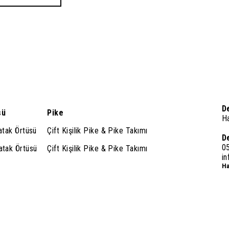
D
sü
Pike
H
Yatak Örtüsü
Çift Kişilik Pike & Pike Takımı
D
0
Yatak Örtüsü
Çift Kişilik Pike & Pike Takımı
i
Ha