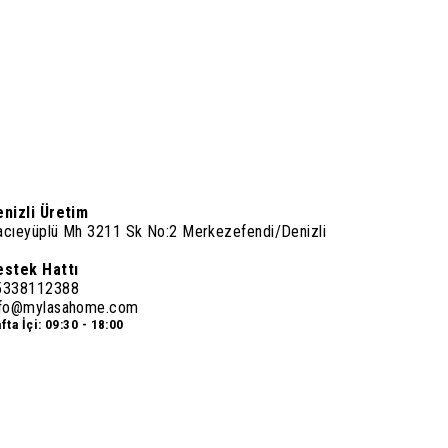
enizli Üretim
acıeyüplü Mh 3211 Sk No:2 Merkezefendi/Denizli
estek Hattı
5338112388
nfo@mylasahome.com
fta İçi: 09:30 - 18:00