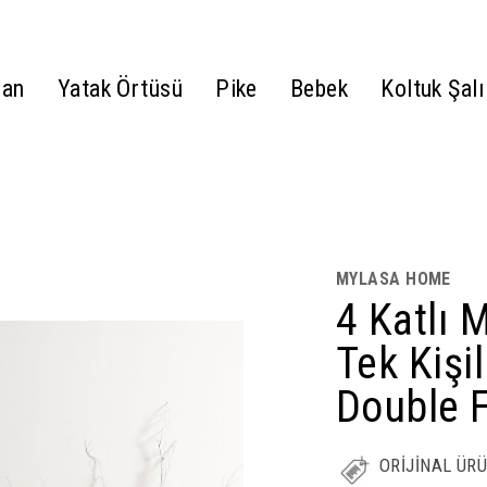
gan
Yatak Örtüsü
Pike
Bebek
Koltuk Şalı
MYLASA HOME
4 Katlı 
Tek Kişi
Double 
ORİJİNAL ÜR