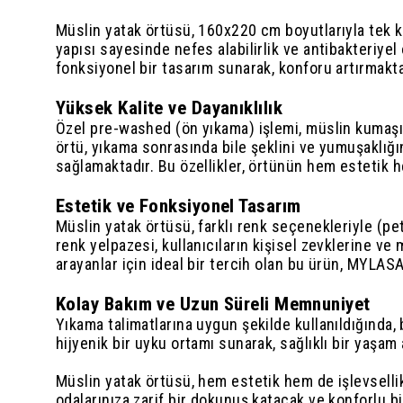
Müslin yatak örtüsü, 160x220 cm boyutlarıyla tek k
yapısı sayesinde nefes alabilirlik ve antibakteriyel 
fonksiyonel bir tasarım sunarak, konforu artırmakta
Yüksek Kalite ve Dayanıklılık
Özel pre-washed (ön yıkama) işlemi, müslin kumaşın 
örtü, yıkama sonrasında bile şeklini ve yumuşaklığı
sağlamaktadır. Bu özellikler, örtünün hem estetik he
Estetik ve Fonksiyonel Tasarım
Müslin yatak örtüsü, farklı renk seçenekleriyle (petr
renk yelpazesi, kullanıcıların kişisel zevklerine 
arayanlar için ideal bir tercih olan bu ürün, MYLAS
Kolay Bakım ve Uzun Süreli Memnuniyet
Yıkama talimatlarına uygun şekilde kullanıldığında,
hijyenik bir uyku ortamı sunarak, sağlıklı bir yaşam a
Müslin yatak örtüsü, hem estetik hem de işlevsellik 
odalarınıza zarif bir dokunuş katacak ve konforlu b