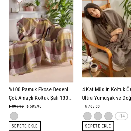
%100 Pamuk Ekose Desenli
4 Kat Müslin Koltuk Ö
Çok Amaçlı Koltuk Şalı 130 x
Ultra Yumuşak ve Doğ
170 (Kırlentsiz)
Dokulu Koltuk & Omuz
₺ 899.99
₺ 585.90
₺ 705.00
(130x170 cm)
+14
SEPETE EKLE
SEPETE EKLE