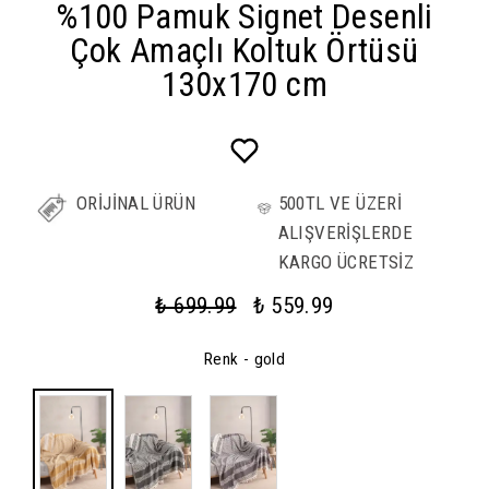
%100 Pamuk Signet Desenli
Çok Amaçlı Koltuk Örtüsü
130x170 cm
ORİJİNAL ÜRÜN
500TL VE ÜZERİ
ALIŞVERİŞLERDE
KARGO ÜCRETSİZ
₺ 699.99
₺ 559.99
Renk
- gold