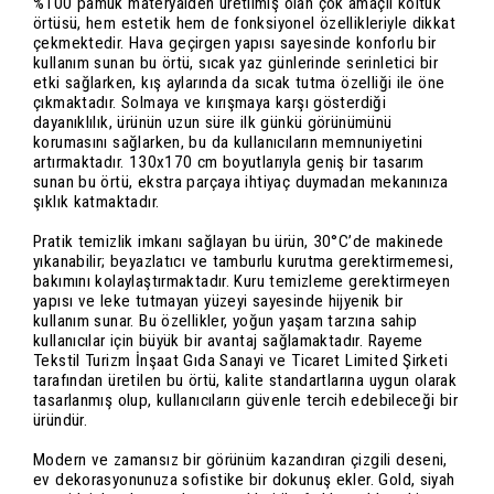
%100 pamuk materyalden üretilmiş olan çok amaçlı koltuk
örtüsü, hem estetik hem de fonksiyonel özellikleriyle dikkat
çekmektedir. Hava geçirgen yapısı sayesinde konforlu bir
kullanım sunan bu örtü, sıcak yaz günlerinde serinletici bir
etki sağlarken, kış aylarında da sıcak tutma özelliği ile öne
çıkmaktadır. Solmaya ve kırışmaya karşı gösterdiği
dayanıklılık, ürünün uzun süre ilk günkü görünümünü
korumasını sağlarken, bu da kullanıcıların memnuniyetini
artırmaktadır. 130x170 cm boyutlarıyla geniş bir tasarım
sunan bu örtü, ekstra parçaya ihtiyaç duymadan mekanınıza
şıklık katmaktadır.
Pratik temizlik imkanı sağlayan bu ürün, 30°C’de makinede
yıkanabilir; beyazlatıcı ve tamburlu kurutma gerektirmemesi,
bakımını kolaylaştırmaktadır. Kuru temizleme gerektirmeyen
yapısı ve leke tutmayan yüzeyi sayesinde hijyenik bir
kullanım sunar. Bu özellikler, yoğun yaşam tarzına sahip
kullanıcılar için büyük bir avantaj sağlamaktadır. Rayeme
Tekstil Turizm İnşaat Gıda Sanayi ve Ticaret Limited Şirketi
tarafından üretilen bu örtü, kalite standartlarına uygun olarak
tasarlanmış olup, kullanıcıların güvenle tercih edebileceği bir
üründür.
Modern ve zamansız bir görünüm kazandıran çizgili deseni,
ev dekorasyonunuza sofistike bir dokunuş ekler. Gold, siyah