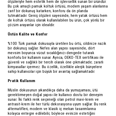
ölçüleriyle hem estetik hem de işlevsellik sunan bir üründür.
Bu çok amaçlı pamuk koltuk örtüsü, modern yaşam alanlarına
zarif bir dokunuş katarken, konforu da ön planda
tutmaktadır. Geniş ölçüleri sayesinde, hem yatak örtüsü hem
de koltuk örtüsü olarak kullanılabilen bu ürün, çok yönlü bir
çözüm arayanlar için idealdir.
Üstün Kalite ve Konfor
%100 Türk pamuk dokusuyla üretilen bu örtü, cildinize nazik
bir dokunuş sağlar. Nefes alan yapısı sayesinde, dört
mevsim boyunca vücut sıcaklığınızı dengede tutarak
konforlu bir kullanım sunar. Ayrıca, OEKO-TEX sertifikası ile
güvenli ve sağlıklı bir tercih olarak öne çıkmaktadır; zararlı
kimyasallar içermez. Bu özellik, özellikle alerjik bünyelere
sahip kullanıcılar için büyük bir avantaj sağlamaktadır.
Pratik Kullanım
Müslin dokusunun yıkandıkça daha da yumuşaması, ütü
gerektirmeyen doğal yapısı ile kullanıcı dostu bir deneyim
sunar. İki farklı renk seçeneği olan petrol mavi-krem ve
antrasit-krem ile her türlü dekorasyona uyum sağlar. Bu renk
alternatifleri, modern ve klasik iç mekan tasarımlarına
kolayca entegre edilebilir, böylece evinizin estetiğini