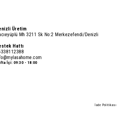
enizli Üretim
acıeyüplü Mh 3211 Sk No:2 Merkezefendi/Denizli
estek Hattı
5338112388
nfo@mylasahome.com
fta İçi: 09:30 - 18:00
İade Politikası