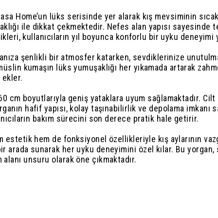
ylasa Home’un lüks serisinde yer alarak kış mevsiminin sıc
lığı ile dikkat çekmektedir. Nefes alan yapısı sayesinde te
likleri, kullanıcıların yıl boyunca konforlu bir uyku deneyimi
danıza şenlikli bir atmosfer katarken, sevdiklerinize unutulm
 müslin kumaşın lüks yumuşaklığı her yıkamada artarak zahmets
 ekler.
 260 cm boyutlarıyla geniş yataklara uyum sağlamaktadır. Cil
ganın hafif yapısı, kolay taşınabilirlik ve depolama imkanı 
anıcıların bakım sürecini son derece pratik hale getirir.
m estetik hem de fonksiyonel özellikleriyle kış aylarının va
ir arada sunarak her uyku deneyimini özel kılar. Bu yorgan,
m alanı unsuru olarak öne çıkmaktadır.