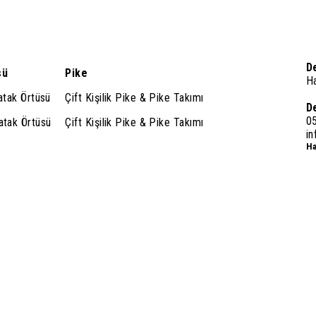
D
sü
Pike
H
Yatak Örtüsü
Çift Kişilik Pike & Pike Takımı
D
0
Yatak Örtüsü
Çift Kişilik Pike & Pike Takımı
i
Ha