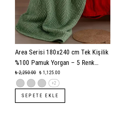
Area Serisi 180x240 cm Tek Kişilik
%100 Pamuk Yorgan – 5 Renk
Alternatifli, Ultra Yumuşak Dokulu
₺ 2,250.00
₺ 1,125.00
+2
SEPETE EKLE