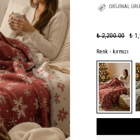
ORİJİNAL ÜR
₺ 2,200.00
₺ 1
Renk
- kırmızı