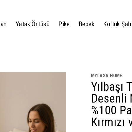
gan
Yatak Örtüsü
Pike
Bebek
Koltuk Şalı
MYLASA HOME
Yılbaşı 
Desenli 
%100 Pam
Kırmızı 