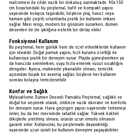
malzemesi ile cilde nazik bir dokunuş sunmaktadır. 90x150
cm boyutundaki bu peştemal, hafif ve kompakt yapısı
sayesinde kolayca taşınabilir, böylece plaj, havuz veya
hamam gibi çeşitli ortamlarda pratik bir kullanım imkanı
sağlar. Mavi rengi, modern bir görünüm sunarken, dümen
desenleri ile de şıklığına estetik bir detay ekler.
Fonksiyonel Kullanım
Bu peştemal, hem günlük hem de özel etkinliklerde kullanım
için idealdir. Doğal pamuk yapısı, hızlı kuruma özelliği ile
kullanıcıya pratik bir deneyim sunar. Plajda güneşlenirken ya
da havuzda serinlerken, suyu hızla emerek vücut sıcaklığını
dengeler. Ayrıca, makinede yıkanabilir olması, temizlik
açısından büyük bir avantaj sağlar; böylece her kullanım
sonrası kolayca temizlenebilir.
Konfor ve Sağlık
MylasaHome Dümen Desenli Pamuklu Peştemal, sağlıklı ve
doğal bir seçenek olarak, cildinize nazik davranır ve konforlu
bir deneyim sunar. Hava geçirgen yapısı sayesinde terlemeyi
önler, bu da her mevsimde rahatlık sağlar. Yüksek kaliteli
dikişlerle üretilmiş olması, ürünün uzun ömürlü olmasını
garanti eder. Kullanıcılar, bu peştemalin dayanıklılığı
sayesinde uzun süreli bir kullanım deneyimi yaşayabilirler.