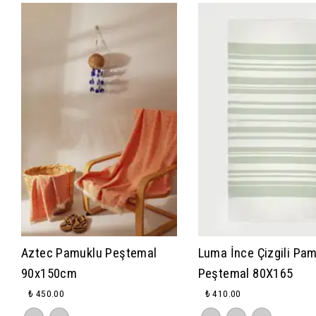
Aztec Pamuklu Peştemal
Luma İnce Çizgili Pa
90x150cm
Peştemal 80X165
₺ 450.00
₺ 410.00