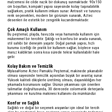
malzemesi ile cilde nazik bir dokunuş sunmaktadır. 90x150
cm boyutları, kompakt yapısı sayesinde kolay taşınabilirlik
sağlarken, pratik kullanım imkanı sunar. Antrasit ve turuncu
renk seçenekleri, modern bir görünüm sunarak, Aztec
desenleri ile estetik bir zenginlik kazandırmaktadır.
Çok Amaçlı Kullanım
Bu peştemal, plajda, havuzda veya hamamda kullanım için
mükemmel bir tercihtir. Şıklığı ve konforu bir arada sunarak,
stil sahibi bir deneyim yaşatır. Doğal pamuk yapısı, hızlı
kuruma özelliği ile pratik bir kullanım sağlar; böylece suya
maruz kaldıktan sonra kısa sürede tekrar kullanılabilir hale
gelir.
Kolay Bakım ve Temizlik
MylasaHome Aztec Pamuklu Peştemal, makinede yıkanabilir
olması sayesinde temizlik açısından büyük bir avantaj sunar.
Yüksek kaliteli dikişlerle üretilmiş olması, dayanıklılığını her
yıkamada korumasını sağlar. Ürünün yıkanması için önerilen
talimatlar doğrultusunda, 30 derecede colormatik deterjanla
yıkanması ve kurutma makinesi kullanımı da mümkündür.
Konfor ve Sağlık
Sağlıklı ve doğal bir seçenek arayanlar için ideal bir tercih