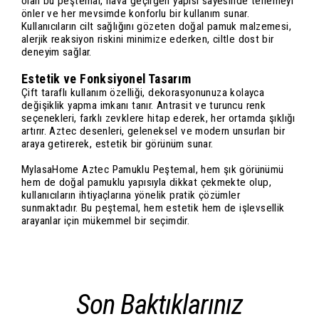
olan bu peştemal, hava geçirgen yapısı sayesinde terlemeyi
önler ve her mevsimde konforlu bir kullanım sunar.
Kullanıcıların cilt sağlığını gözeten doğal pamuk malzemesi,
alerjik reaksiyon riskini minimize ederken, ciltle dost bir
deneyim sağlar.
Estetik ve Fonksiyonel Tasarım
Çift taraflı kullanım özelliği, dekorasyonunuza kolayca
değişiklik yapma imkanı tanır. Antrasit ve turuncu renk
seçenekleri, farklı zevklere hitap ederek, her ortamda şıklığı
artırır. Aztec desenleri, geleneksel ve modern unsurları bir
araya getirerek, estetik bir görünüm sunar.
MylasaHome Aztec Pamuklu Peştemal, hem şık görünümü
hem de doğal pamuklu yapısıyla dikkat çekmekte olup,
kullanıcıların ihtiyaçlarına yönelik pratik çözümler
sunmaktadır. Bu peştemal, hem estetik hem de işlevsellik
arayanlar için mükemmel bir seçimdir.
Son Baktıklarınız