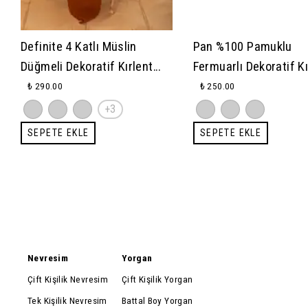
Definite 4 Katlı Müslin
Pan %100 Pamuklu
Düğmeli Dekoratif Kırlent
Fermuarlı Dekoratif Kı
Kılıfı 45x45 cm
Kılıfı 45x45
₺ 290.00
₺ 250.00
+3
SEPETE EKLE
SEPETE EKLE
Nevresim
Yorgan
Çift Kişilik Nevresim
Çift Kişilik Yorgan
Tek Kişilik Nevresim
Battal Boy Yorgan