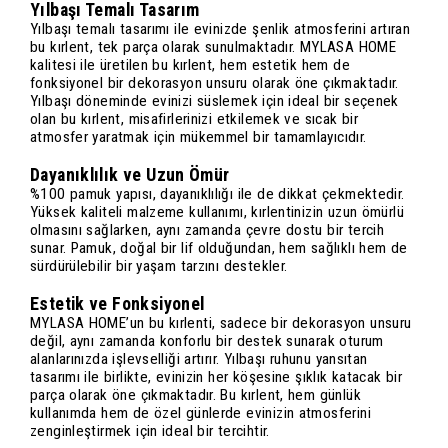
Yılbaşı Temalı Tasarım
Yılbaşı temalı tasarımı ile evinizde şenlik atmosferini artıran
bu kırlent, tek parça olarak sunulmaktadır. MYLASA HOME
kalitesi ile üretilen bu kırlent, hem estetik hem de
fonksiyonel bir dekorasyon unsuru olarak öne çıkmaktadır.
Yılbaşı döneminde evinizi süslemek için ideal bir seçenek
olan bu kırlent, misafirlerinizi etkilemek ve sıcak bir
atmosfer yaratmak için mükemmel bir tamamlayıcıdır.
Dayanıklılık ve Uzun Ömür
%100 pamuk yapısı, dayanıklılığı ile de dikkat çekmektedir.
Yüksek kaliteli malzeme kullanımı, kırlentinizin uzun ömürlü
olmasını sağlarken, aynı zamanda çevre dostu bir tercih
sunar. Pamuk, doğal bir lif olduğundan, hem sağlıklı hem de
sürdürülebilir bir yaşam tarzını destekler.
Estetik ve Fonksiyonel
MYLASA HOME’un bu kırlenti, sadece bir dekorasyon unsuru
değil, aynı zamanda konforlu bir destek sunarak oturum
alanlarınızda işlevselliği artırır. Yılbaşı ruhunu yansıtan
tasarımı ile birlikte, evinizin her köşesine şıklık katacak bir
parça olarak öne çıkmaktadır. Bu kırlent, hem günlük
kullanımda hem de özel günlerde evinizin atmosferini
zenginleştirmek için ideal bir tercihtir.