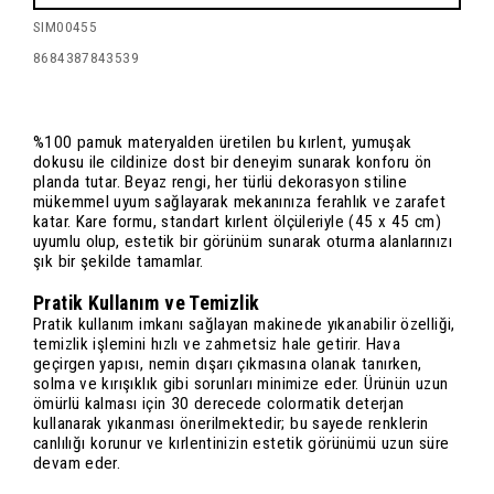
SIM00455
8684387843539
%100 pamuk materyalden üretilen bu kırlent, yumuşak
dokusu ile cildinize dost bir deneyim sunarak konforu ön
planda tutar. Beyaz rengi, her türlü dekorasyon stiline
mükemmel uyum sağlayarak mekanınıza ferahlık ve zarafet
katar. Kare formu, standart kırlent ölçüleriyle (45 x 45 cm)
uyumlu olup, estetik bir görünüm sunarak oturma alanlarınızı
şık bir şekilde tamamlar.
Pratik Kullanım ve Temizlik
Pratik kullanım imkanı sağlayan makinede yıkanabilir özelliği,
temizlik işlemini hızlı ve zahmetsiz hale getirir. Hava
geçirgen yapısı, nemin dışarı çıkmasına olanak tanırken,
solma ve kırışıklık gibi sorunları minimize eder. Ürünün uzun
ömürlü kalması için 30 derecede colormatik deterjan
kullanarak yıkanması önerilmektedir; bu sayede renklerin
canlılığı korunur ve kırlentinizin estetik görünümü uzun süre
devam eder.