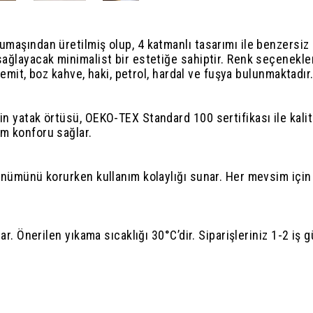
kumaşından üretilmiş olup, 4 katmanlı tasarımı ile benzersi
sağlayacak minimalist bir estetiğe sahiptir. Renk seçenekler
iremit, boz kahve, haki, petrol, hardal ve fuşya bulunmaktadır
in yatak örtüsü, OEKO-TEX Standard 100 sertifikası ile kali
im konforu sağlar.
rünümünü korurken kullanım kolaylığı sunar. Her mevsim için
ar. Önerilen yıkama sıcaklığı 30°C’dir. Siparişleriniz 1-2 iş g