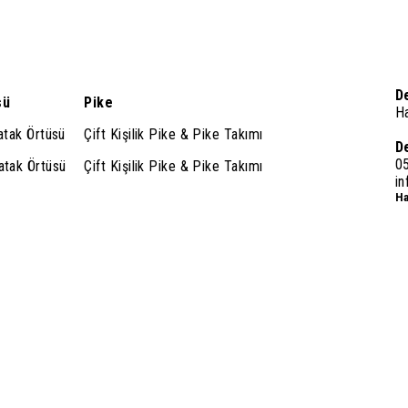
D
sü
Pike
H
Yatak Örtüsü
Çift Kişilik Pike & Pike Takımı
D
0
Yatak Örtüsü
Çift Kişilik Pike & Pike Takımı
i
Ha