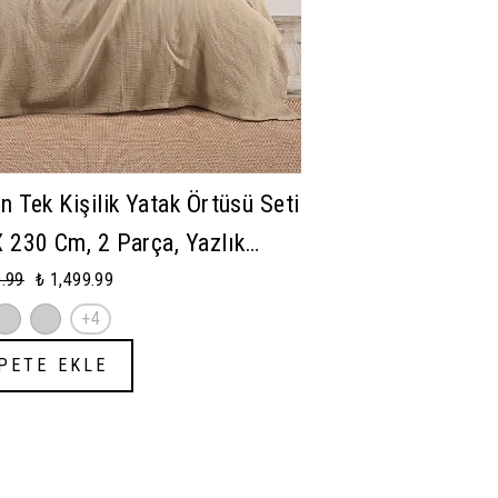
n Tek Kişilik Yatak Örtüsü Seti
 230 Cm, 2 Parça, Yazlık
k Kılıfı Ve Pike Takımı
9.99
₺ 1,499.99
+4
PETE EKLE