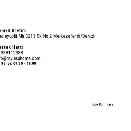
enizli Üretim
acıeyüplü Mh 3211 Sk No:2 Merkezefendi/Denizli
estek Hattı
5338112388
nfo@mylasahome.com
fta İçi: 09:30 - 18:00
İade Politikası