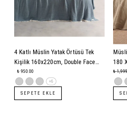
4 Katlı Müslin Yatak Örtüsü Tek
Müsli
Kişilik 160x220cm, Double Face
180 X
Planets
Yastı
₺ 950.00
₺ 1,99
+6
SEPETE EKLE
SE