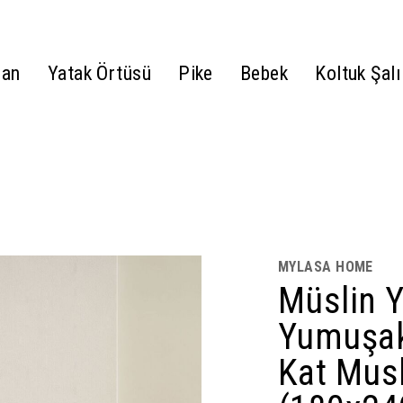
gan
Yatak Örtüsü
Pike
Bebek
Koltuk Şalı
MYLASA HOME
Müslin Y
Yumuşak 
Kat Musl