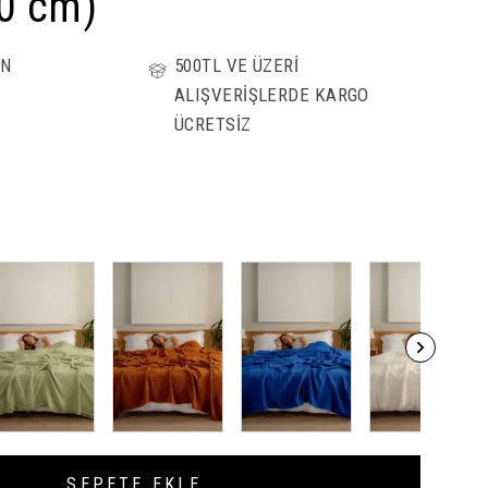
0 cm)
ÜN
500TL VE ÜZERİ
ALIŞVERİŞLERDE KARGO
ÜCRETSİZ
SEPETE EKLE