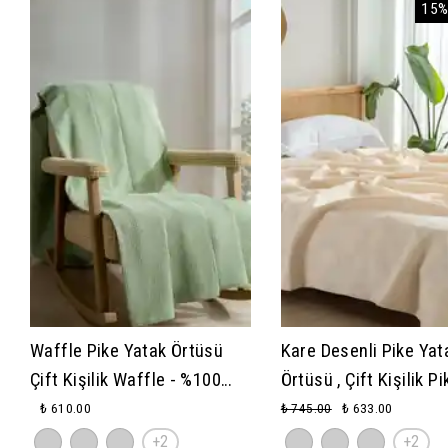
15%
Waffle Pike Yatak Örtüsü
Kare Desenli Pike Yat
Çift Kişilik Waffle - %100
Örtüsü , Çift Kişilik Pi
Pamuk Hafif 4 Mevsim
200x230 cm, 100% Pa
₺ 610.00
₺ 745.00
₺ 633.00
Havadar Yüksek Kaliteli
Hafif 4 Mevsim Kulla
+2
+2