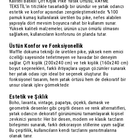
Kaliteli Baskılı Çift Kişlik Pike Yatak Örtüsü, RAYME
TEKSTİL’in titizlikle tasarladığı bir üründür ve yatak odanızı
estetik ve konfor açısından zenginleştirmektedir. %100
pamuk kumaş kullanılarak üretilen bu pike, nefes alabilen
yapısıyla dört mevsim boyunca rahat bir kullanım sunar.
Yüksek kaliteli malzemeler, ürünün uzun ömürlü olmasını
sağlarken, kullanıcıların konforunu ön planda tutar.
Üstün Konfor ve Fonksiyonellik
Waffle dokuma tekniği ile üretilen pike, yüksek nem emici
özelliği sayesinde terletmeyen ve havadar bir deneyim
sağlar. Çift kişilik (200x240 cm) ve tek kişilik (160x240 cm)
boyut seçenekleri, farklı ihtiyaçlara uygun çözümler sunarak
her yatak odası için ideal bir seçenek oluşturur. Bu
fonksiyonel tasarım, hem yatak örtüsü hem de dekoratif bir
unsur olarak işlev görmektedir.
Estetik ve Şıklık
Boho, lavanta, vintage, papatya, çiçekli, damask ve
geometrik desenler gibi çeşitli desen ve renk alternatifleri,
yatak odanızın dekoratif görünümünü tamamlayarak kişisel
zevkinizi yansıtır. Her bir desen, modern ve klasik tarzların
birleşimini sunarak, farklı dekorasyon stillerine uyum sağlar.
Bu çeşitlilik, kullanıcıların kendi tarzlarını yansıtmalarına
olanak tanır.