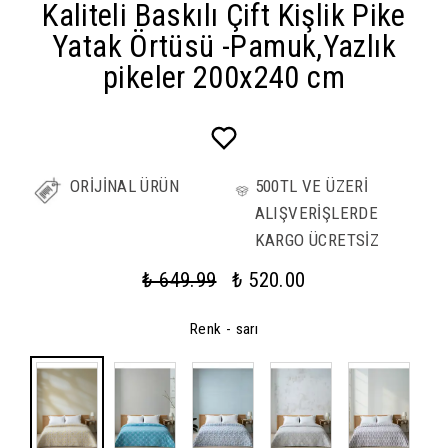
Kaliteli Baskılı Çift Kişlik Pike
Yatak Örtüsü -Pamuk,Yazlık
pikeler 200x240 cm
ORİJİNAL ÜRÜN
500TL VE ÜZERİ
ALIŞVERİŞLERDE
KARGO ÜCRETSİZ
₺ 649.99
₺ 520.00
Renk
- sarı