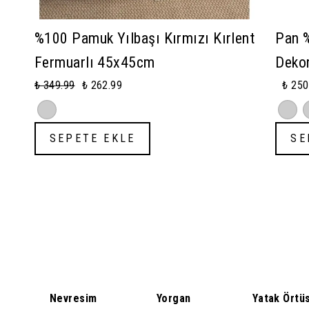
%100 Pamuk Yılbaşı Kırmızı Kırlent
Pan 
Fermuarlı 45x45cm
Dekor
₺ 349.99
₺ 262.99
₺ 250
SEPETE EKLE
SE
Nevresim
Yorgan
Yatak Örtü