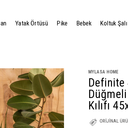
gan
Yatak Örtüsü
Pike
Bebek
Koltuk Şalı
MYLASA HOME
Definite
Düğmeli 
Kılıfı 4
ORİJİNAL ÜR