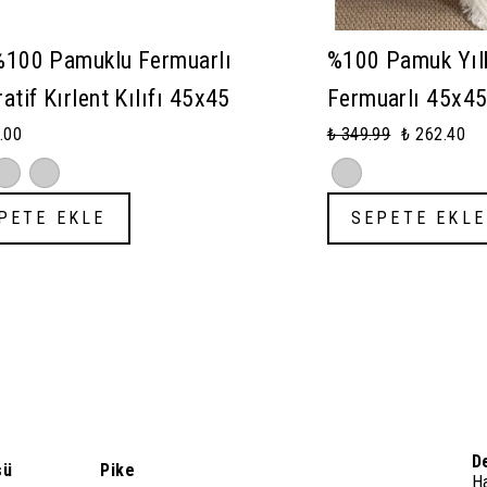
%100 Pamuklu Fermuarlı
%100 Pamuk Yılb
atif Kırlent Kılıfı 45x45
Fermuarlı 45x4
.00
₺ 349.99
₺ 262.40
PETE EKLE
SEPETE EKLE
D
sü
Pike
H