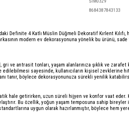
SIM0329
8684387843133
daki Definite 4 Katlı Müslin Düğmeli Dekoratif Kırlent Kılı
kasının modern ev dekorasyonuna yönelik bu ürünü, sade ve
 gri ve antrasit tonları, yaşam alanlarınıza şıklık ve zarafe
 edilebilmesi sayesinde, kullanıcıların kişisel zevklerine hit
kanı tanır, böylece dekorasyonunuza sürekli yenilik katabilirs
pratik hale getirirken, uzun süreli hijyen ve konfor vaat ede
aştırır. Bu özellik, yoğun yaşam temposuna sahip bireyler iç
lite standartlarına uygun olarak hazırlanmıştır, böylece hem