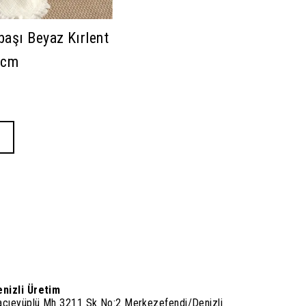
aşı Beyaz Kırlent
5cm
enizli Üretim
acıeyüplü Mh 3211 Sk No:2 Merkezefendi/Denizli