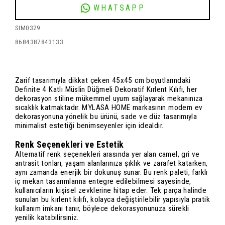
WHATSAPP
SIM0329
8684387843133
Zarif tasarımıyla dikkat çeken 45x45 cm boyutlarındaki
Definite 4 Katlı Müslin Düğmeli Dekoratif Kırlent Kılıfı, her
dekorasyon stiline mükemmel uyum sağlayarak mekanınıza
sıcaklık katmaktadır. MYLASA HOME markasının modern ev
dekorasyonuna yönelik bu ürünü, sade ve düz tasarımıyla
minimalist estetiği benimseyenler için idealdir.
Renk Seçenekleri ve Estetik
Alternatif renk seçenekleri arasında yer alan camel, gri ve
antrasit tonları, yaşam alanlarınıza şıklık ve zarafet katarken,
aynı zamanda enerjik bir dokunuş sunar. Bu renk paleti, farklı
iç mekan tasarımlarına entegre edilebilmesi sayesinde,
kullanıcıların kişisel zevklerine hitap eder. Tek parça halinde
sunulan bu kırlent kılıfı, kolayca değiştirilebilir yapısıyla pratik
kullanım imkanı tanır, böylece dekorasyonunuza sürekli
yenilik katabilirsiniz.