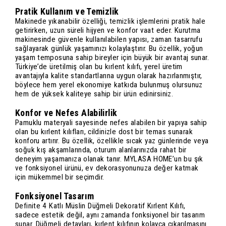
Pratik Kullanım ve Temizlik
Makinede yıkanabilir özelliği, temizlik işlemlerini pratik hale
getirirken, uzun süreli hijyen ve konfor vaat eder. Kurutma
makinesinde güvenle kullanılabilen yapısı, zaman tasarrufu
sağlayarak günlük yaşamınızı kolaylaştırır. Bu özellik, yoğun
yaşam temposuna sahip bireyler için büyük bir avantaj sunar.
Türkiye’de üretilmiş olan bu kırlent kılıfı, yerel üretim
avantajıyla kalite standartlarına uygun olarak hazırlanmıştır,
böylece hem yerel ekonomiye katkıda bulunmuş olursunuz
hem de yüksek kaliteye sahip bir ürün edinirsiniz.
Konfor ve Nefes Alabilirlik
Pamuklu materyali sayesinde nefes alabilen bir yapıya sahip
olan bu kırlent kılıfları, cildinizle dost bir temas sunarak
konforu artırır. Bu özellik, özellikle sıcak yaz günlerinde veya
soğuk kış akşamlarında, oturum alanlarınızda rahat bir
deneyim yaşamanıza olanak tanır. MYLASA HOME’un bu şık
ve fonksiyonel ürünü, ev dekorasyonunuza değer katmak
için mükemmel bir seçimdir.
Fonksiyonel Tasarım
Definite 4 Katlı Müslin Düğmeli Dekoratif Kırlent Kılıfı,
sadece estetik değil, aynı zamanda fonksiyonel bir tasarım
sunar. Düğmeli detayları, kırlent kılıfının kolayca çıkarılmasını